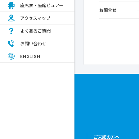
座席表・座席ビュアー
お問合せ
アクセスマップ
用までの流れ
よくあるご質問
イベント
利用上のお願い
お問い合わせ
のイベント
ENGLISH
のご紹介
者登録・空き状況・ご予約
予約システム
のイベント
平面図・ホール備品等一覧
書類ダウンロード
ットのご案内
ノのご紹介
lities
用方法等
PDF
ポートホール高松友の会
概要
ess Map
PDF
ぽーとCLUB
概要
PDF
アマップ
ツフェスタたかまつ
表
ご来館の方へ
PDF