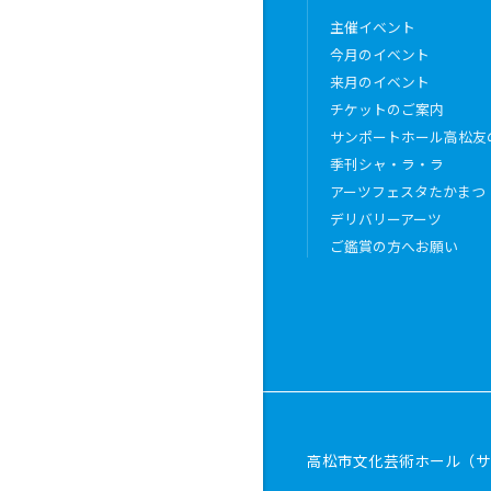
ル避難経路
主催イベント
バリーアーツ
について
今月のイベント
来月のイベント
賞の方へお願い
チケットのご案内
のご注文
サンポートホール高松友
ッフェコーナー
季刊シャ・ラ・ラ
アーツフェスタたかまつ
デリバリーアーツ
ご鑑賞の方へお願い
高松市文化芸術ホール（サ