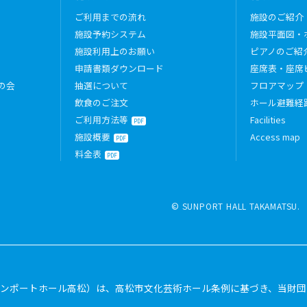
ご利用までの流れ
施設のご紹介
施設予約システム
施設平面図・
施設利用上のお願い
ピアノのご紹
申請書類ダウンロード
座席表・座席
の会
抽選について
フロアマップ
飲食のご注文
ホール避難経
ご利用方法等
Facilities
PDF
施設概要
Access map
PDF
料金表
PDF
© SUNPORT HALL TAKAMATSU.
ンポートホール高松）は、高松市文化芸術ホール条例に基づき、当財団