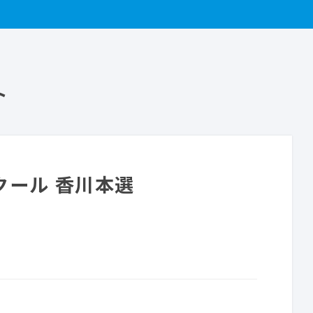
ト
クール 香川本選